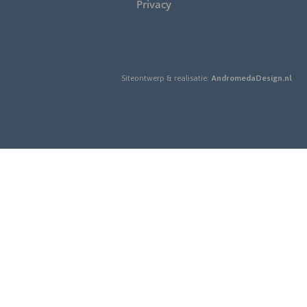
Privacy
Siteontwerp & realisatie:
AndromedaDesign.nl