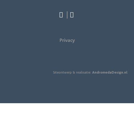
Privacy
Siteontwerp & realisatie:
AndromedaDesign.nl