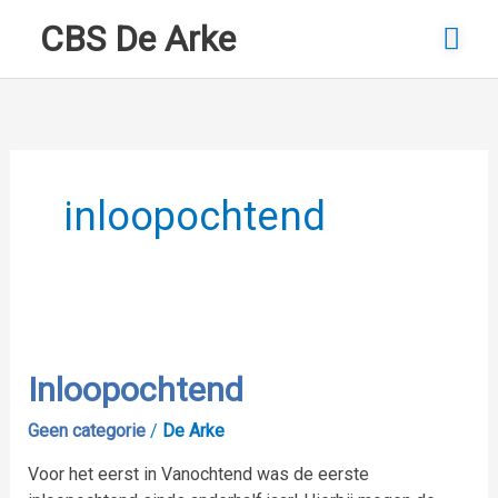
Ga
Ho
CBS De Arke
naar
de
inhoud
inloopochtend
Inloopochtend
Inloopochtend
Geen categorie
/
De Arke
Voor het eerst in Vanochtend was de eerste